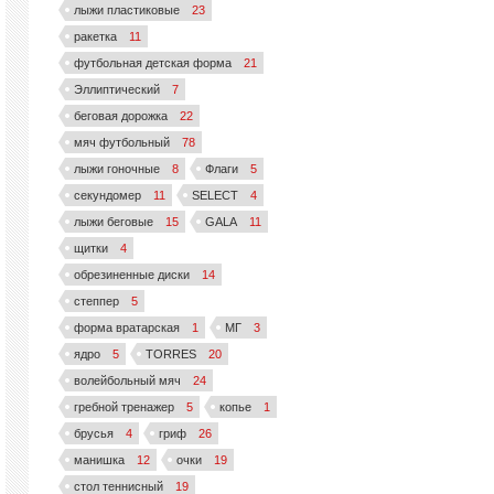
лыжи пластиковые
23
ракетка
11
футбольная детская форма
21
Эллиптический
7
беговая дорожка
22
мяч футбольный
78
лыжи гоночные
8
Флаги
5
секундомер
11
SELECT
4
лыжи беговые
15
GALA
11
щитки
4
обрезиненные диски
14
степпер
5
форма вратарская
1
МГ
3
ядро
5
TORRES
20
волейбольный мяч
24
гребной тренажер
5
копье
1
брусья
4
гриф
26
манишка
12
очки
19
стол теннисный
19