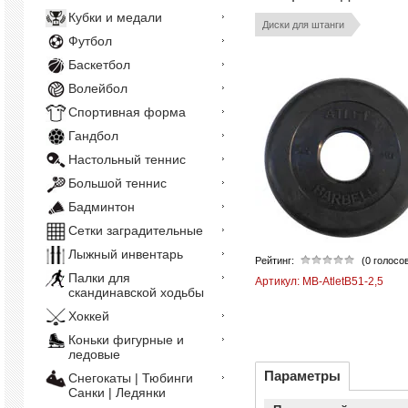
Кубки и медали
Диски для штанги
Футбол
Баскетбол
Волейбол
Спортивная форма
Гандбол
Настольный теннис
Большой теннис
Бадминтон
Сетки заградительные
Лыжный инвентарь
Рейтинг:
(0 голосо
Палки для
Артикул:
MB-AtletB51-2,5
скандинавской ходьбы
Хоккей
Коньки фигурные и
ледовые
Параметры
Снегокаты | Тюбинги
Санки | Ледянки