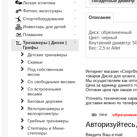
Посадочный диаметр
Легкая атлетика
Фитнес аксессуары
Описание
Спортоборудование
Инвентарь для детей
Диск: обрезиненный
Плавание
Цвет: черный
Внутрений диаметр: 50
Тренажеры | Диски |
Грифы
Вес: 2,5 кг Atlet
Детские тренажеры
Скамьи
Под собственным
Интернет магазин «СпортВе
весом
товаров Диски для штанги,
Мы осуществляем как опто
Со свободными весами
Цена за единицу данного то
Со встроенными
Оптовая цена при заказе от
весами
Уточнить технические хара
Беговые дорожки
доставки можно по телефону
Велотренажеры и
велоэргометры
теги:
обрезинен
Гребные тренажеры
Авторизуйтесь
Степперы и Мини-
степперы
Введите Ваш e-mail: