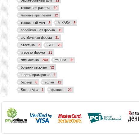
баскетбольный щит
22
теннисная ракетка
19
лыжные крепления
12
теннисный мяч
8
MIKASA
5
волейбольная форма
11
футбольная форма
31
атлетика
2
STC
23
игровая форма
21
гимнастика
200
теннис
26
ботинки лыжные
32
шорты вратарские
1
барьер
8
волан
12
SoccerAlpa
1
фитнесс
21