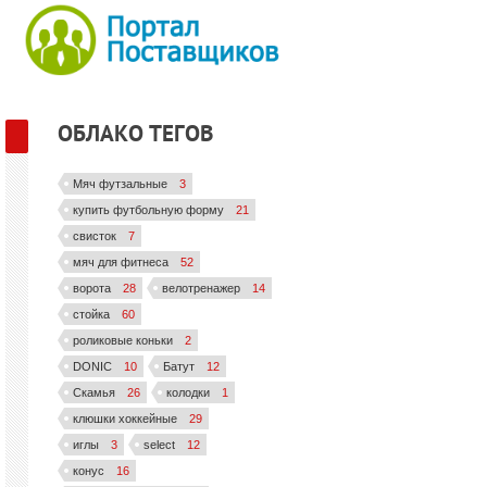
ОБЛАКО ТЕГОВ
Мяч футзальные
3
купить футбольную форму
21
свисток
7
мяч для фитнеса
52
ворота
28
велотренажер
14
стойка
60
роликовые коньки
2
DONIC
10
Батут
12
Скамья
26
колодки
1
клюшки хоккейные
29
иглы
3
select
12
конус
16