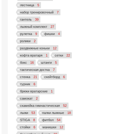
лестница
5
набор тренировочный
7
гантель
39
лыжный комплект
27
рулетка
9
фишки
4
ролики
2
раздвижные коньки
12
кофта вратаря
1
сетки
22
бокс
16
штанги
5
тактическая достка
7
стенка
21
скейтборд
6
турник
6
брюки вратарские
1
самокат
2
скамейка гимнастическая
52
лыжи
53
палки лыжные
18
STIGA
8
фитбол
54
стойки
6
манишки
12