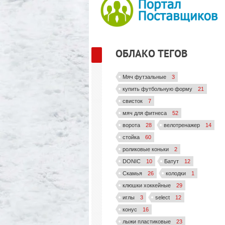
ОБЛАКО ТЕГОВ
Мяч футзальные
3
купить футбольную форму
21
свисток
7
мяч для фитнеса
52
ворота
28
велотренажер
14
стойка
60
роликовые коньки
2
DONIC
10
Батут
12
Скамья
26
колодки
1
клюшки хоккейные
29
иглы
3
select
12
конус
16
лыжи пластиковые
23