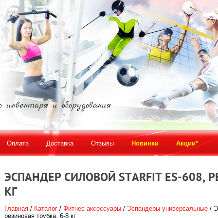
о инвентаря и оборудования
Оплата
Доставка
Отзывы
Новинки
Акции*
ЭСПАНДЕР СИЛОВОЙ STARFIT ES-608, Р
КГ
Главная
/
Каталог
/
Фитнес аксессуары
/
Эспандеры универсальные
/ Э
резиновая трубка, 6-8 кг