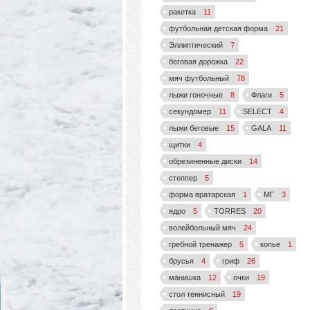
ракетка
11
футбольная детская форма
21
Эллиптический
7
беговая дорожка
22
мяч футбольный
78
лыжи гоночные
8
Флаги
5
секундомер
11
SELECT
4
лыжи беговые
15
GALA
11
щитки
4
обрезиненные диски
14
степпер
5
форма вратарская
1
МГ
3
ядро
5
TORRES
20
волейбольный мяч
24
гребной тренажер
5
копье
1
брусья
4
гриф
26
манишка
12
очки
19
стол теннисный
19