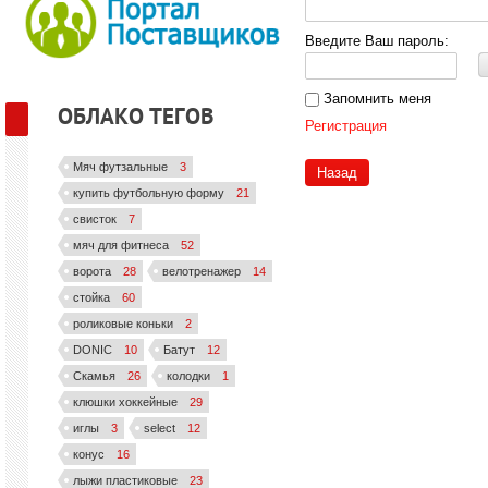
Введите Ваш пароль:
Запомнить меня
ОБЛАКО ТЕГОВ
Регистрация
Мяч футзальные
3
Назад
купить футбольную форму
21
свисток
7
мяч для фитнеса
52
ворота
28
велотренажер
14
стойка
60
роликовые коньки
2
DONIC
10
Батут
12
Скамья
26
колодки
1
клюшки хоккейные
29
иглы
3
select
12
конус
16
лыжи пластиковые
23