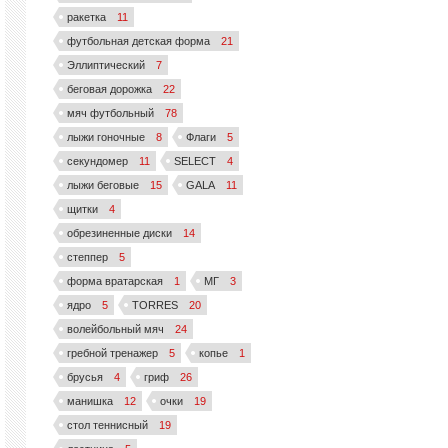
ракетка
11
футбольная детская форма
21
Эллиптический
7
беговая дорожка
22
мяч футбольный
78
лыжи гоночные
8
Флаги
5
секундомер
11
SELECT
4
лыжи беговые
15
GALA
11
щитки
4
обрезиненные диски
14
степпер
5
форма вратарская
1
МГ
3
ядро
5
TORRES
20
волейбольный мяч
24
гребной тренажер
5
копье
1
брусья
4
гриф
26
манишка
12
очки
19
стол теннисный
19