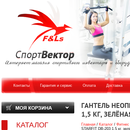
Интернет-магазин спортивного инвентаря и оборуд
Контакты
Гарантия и сервис
Оплата
Доставка
ГАНТЕЛЬ НЕОП
1,5 КГ, ЗЕЛЁНА
КАТАЛОГ
Главная
/
Каталог
/
Фитнес
STARFIT DB-203 1,5 кг, зел