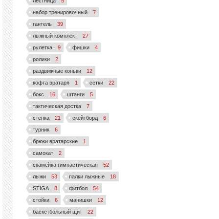
лестница
5
набор тренировочный
7
гантель
39
лыжный комплект
27
рулетка
9
фишки
4
ролики
2
раздвижные коньки
12
кофта вратаря
1
сетки
22
бокс
16
штанги
5
тактическая достка
7
стенка
21
скейтборд
6
турник
6
брюки вратарские
1
самокат
2
скамейка гимнастическая
52
лыжи
53
палки лыжные
18
STIGA
8
фитбол
54
стойки
6
манишки
12
баскетбольный щит
22