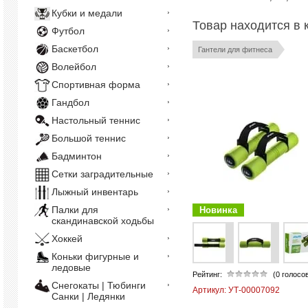
Кубки и медали
Товар находится в 
Футбол
Баскетбол
Гантели для фитнеса
Волейбол
Спортивная форма
Гандбол
Настольный теннис
Большой теннис
Бадминтон
Сетки заградительные
Лыжный инвентарь
Палки для
Новинка
скандинавской ходьбы
Хоккей
Коньки фигурные и
ледовые
Рейтинг:
(0 голосо
Снегокаты | Тюбинги
Артикул:
УТ-00007092
Санки | Ледянки