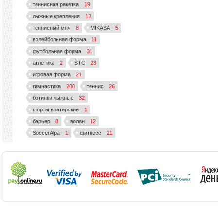
теннисная ракетка
19
лыжные крепления
12
теннисный мяч
8
MIKASA
5
волейбольная форма
11
футбольная форма
31
атлетика
2
STC
23
игровая форма
21
гимнастика
200
теннис
26
ботинки лыжные
32
шорты вратарские
1
барьер
8
волан
12
SoccerAlpa
1
фитнесс
21