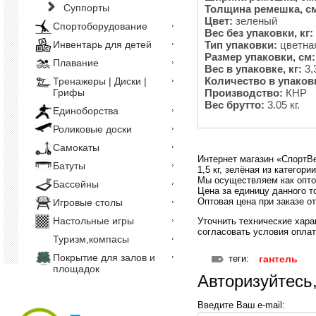
Суппорты
Толщина ремешка, с
Цвет:
зеленый
Спортоборудование
Вес без упаковки, кг:
Тип упаковки:
цветна
Инвентарь для детей
Размер упаковки, см:
Плавание
Вес в упаковке, кг:
3,
Количество в упаков
Тренажеры | Диски |
Производство:
КНР
Грифы
Вес брутто:
3.05 кг.
Единоборства
Роликовые доски
Самокаты
Интернет магазин «СпортВе
Батуты
1,5 кг, зелёная из категор
Мы осуществляем как опто
Бассейны
Цена за единицу данного то
Оптовая цена при заказе от
Игровые столы
Настольные игры
Уточнить технические хара
согласовать условия оплаты
Туризм,компасы
Покрытие для залов и
теги:
гантель
площадок
Авторизуйтесь
Введите Ваш e-mail: