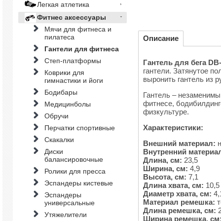
Легкая атлетика
Фитнес аксессуары
Мячи для фитнеса и
пилатеса
Описание
Гантели для фитнеса
Степ-платформы
Гантель для бега DB
гантели. Затянутое по
Коврики для
выронить гантель из р
гимнастики и йоги
Бодибары
Гантель – незаменимы
фитнесе, бодибилдинге
Медицинболы
физкультуре.
Обручи
Характеристики:
Перчатки спортивные
Скакалки
Внешний материал
:
Внутренний материа
Диски
балансировочные
Длина, см:
23,5
Ширина, см:
4,9
Ролики для пресса
Высота, см:
7,1
Эспандеры кистевые
Длина хвата, см:
10,5
Диаметр хвата, см:
4,
Эспандеры
Материал ремешка:
т
универсальные
Длина ремешка, см:
2
Утяжелители
Ширина ремешка, см