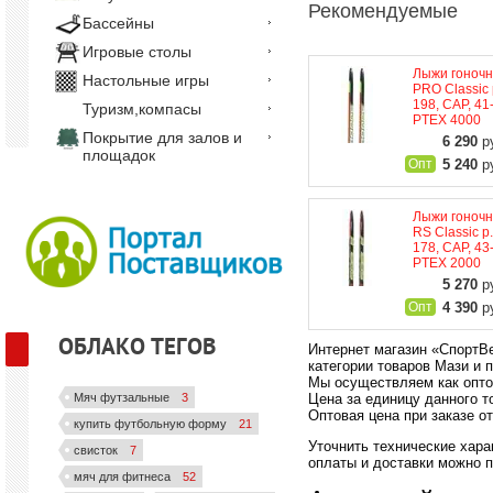
Рекомендуемые
Бассейны
Игровые столы
Лыжи гоноч
Настольные игры
PRO Classic 
198, CAP, 41
Туризм,компасы
PTEX 4000
Покрытие для залов и
6 290
ру
площадок
5 240
ру
Лыжи гоноч
RS Classic p
178, CAP, 43
PTEX 2000
5 270
ру
4 390
ру
ОБЛАКО ТЕГОВ
Интернет магазин «СпортВек
категории товаров Мази и 
Мы осуществляем как опто
Цена за единицу данного то
Мяч футзальные
3
Оптовая цена при заказе от
купить футбольную форму
21
Уточнить технические харак
свисток
7
оплаты и доставки можно по
мяч для фитнеса
52