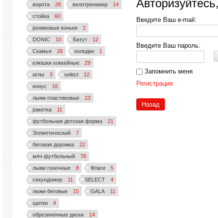
Авторизуйтесь
ворота
28
велотренажер
14
стойка
60
Введите Ваш e-mail:
роликовые коньки
2
DONIC
10
Батут
12
Введите Ваш пароль:
Скамья
26
колодки
1
клюшки хоккейные
29
Запомнить меня
иглы
3
select
12
Регистрация
конус
16
лыжи пластиковые
23
Назад
ракетка
11
футбольная детская форма
21
Эллиптический
7
беговая дорожка
22
мяч футбольный
78
лыжи гоночные
8
Флаги
5
секундомер
11
SELECT
4
лыжи беговые
15
GALA
11
щитки
4
обрезиненные диски
14