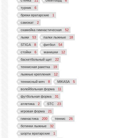
стенка
21
скейтборд
6
турник
6
брюки вратарские
1
самокат
2
скамейка гимнастическая
52
лыжи
53
палки лыжные
18
STIGA
8
фитбол
54
стойки
6
манишки
12
баскетбольный щит
22
теннисная ракетка
19
лыжные крепления
12
теннисный мяч
8
MIKASA
5
волейбольная форма
11
футбольная форма
31
атлетика
2
STC
23
игровая форма
21
гимнастика
200
теннис
26
ботинки лыжные
32
шорты вратарские
1