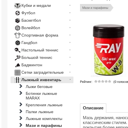
Кубки и медали
Мази и парафины
Футбол
Баскетбол
Волейбол
Спортивная форма
Гандбол
Настольный теннис
Большой теннис
Бадминтон
Сетки заградительные
Лыжный инвентарь
Рейтинг:
(0 голосо
Лыжи беговые
Ботинки лыжные
MARAX
Крепления лыжные
Описание
Палки лыжные
Мазь держания, наноси
Лыжные комплекты
классическим стилем.
Мази и парафины
покрытия более мягких