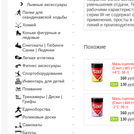
уменьшения отдачи. Т
Лыжные аксессуары
рабочими характерист
Палки для
серии W не содержат 
скандинавской ходьбы
применения, просты в 
линий и производителе
Хоккей
Коньки фигурные и
ледовые
Снегокаты | Тюбинги
Похожие
Санки | Ледянки
Легкая атлетика
Мазь сцепл
Фитнес аксессуары
(Синт.) W1 (
+4°С 36 г)
Спортоборудование
160
руб.
Инвентарь для детей
130
руб.
Плавание
Тренажеры | Диски |
Мазь сцепл
Грифы
(Синт.) W4 (
-2°С 36 г)
Единоборства
160
руб.
Роликовые доски
130
руб.
Самокаты
Батуты