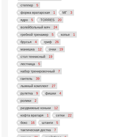
степпер
5
форма вратарская
1
МГ
3
ядро
5
TORRES
20
волейбольный мяч
24
гребной тренажер
5
копье
1
брусья
4
гриф
26
манишка
12
очки
19
стол теннисный
19
лестница
5
набор тренировочный
7
гантель
39
лыжный комплект
27
рулетка
9
фишки
4
ролики
2
раздвижные коньки
12
кофта вратаря
1
сетки
22
бокс
16
штанги
5
тактическая достка
7