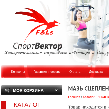
Интернет-магазин спортивного инвентаря и оборуд
Контакты
Гарантия и сервис
Оплата
Доставка
МАЗЬ СЦЕПЛЕНИЯ
Главная
/
Каталог
/
Лыжный
КАТАЛОГ
Товар находится в 