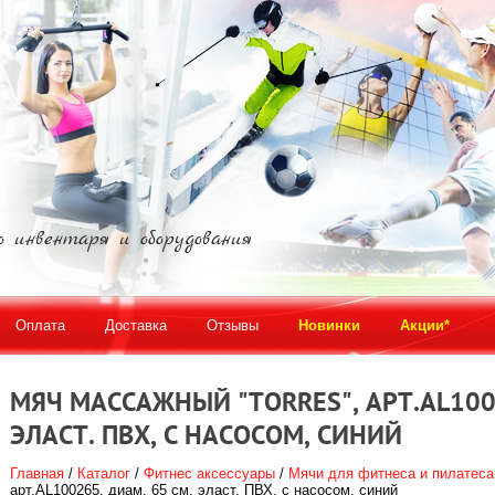
о инвентаря и оборудования
Оплата
Доставка
Отзывы
Новинки
Акции*
МЯЧ МАССАЖНЫЙ "TORRES", АРТ.AL1002
ЭЛАСТ. ПВХ, С НАСОСОМ, СИНИЙ
Главная
/
Каталог
/
Фитнес аксессуары
/
Мячи для фитнеса и пилатеса
арт.AL100265, диам. 65 см, эласт. ПВХ, с насосом, синий