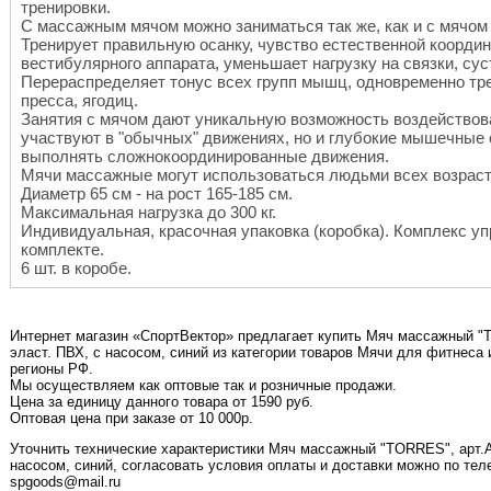
тренировки.
С массажным мячом можно заниматься так же, как и с мячом
Тренирует правильную осанку, чувство естественной коорди
вестибулярного аппарата, уменьшает нагрузку на связки, су
Перераспределяет тонус всех групп мышц, одновременно тре
пресса, ягодиц.
Занятия с мячом дают уникальную возможность воздействов
участвуют в "обычных" движениях, но и глубокие мышечные
выполнять сложнокоординированные движения.
Мячи массажные могут использоваться людьми всех возрасто
Диаметр 65 см - на рост 165-185 см.
Максимальная нагрузка до 300 кг.
Индивидуальная, красочная упаковка (коробка). Комплекс уп
комплекте.
6 шт. в коробе.
Интернет магазин «СпортВектор» предлагает купить Мяч массажный "T
эласт. ПВХ, с насосом, синий из категории товаров Мячи для фитнеса 
регионы РФ.
Мы осуществляем как оптовые так и розничные продажи.
Цена за единицу данного товара от 1590 руб.
Оптовая цена при заказе от 10 000р.
Уточнить технические характеристики Мяч массажный "TORRES", арт.AL
насосом, синий, согласовать условия оплаты и доставки можно по телеф
spgoods@mail.ru