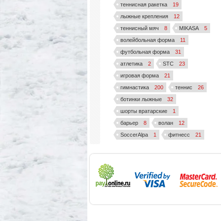
теннисная ракетка
19
лыжные крепления
12
теннисный мяч
8
MIKASA
5
волейбольная форма
11
футбольная форма
31
атлетика
2
STC
23
игровая форма
21
гимнастика
200
теннис
26
ботинки лыжные
32
шорты вратарские
1
барьер
8
волан
12
SoccerAlpa
1
фитнесс
21