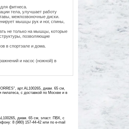
 для фитнеса.
нации тела, улучшает работу
ставы, межпозвоночные диски.
нирует мышцы рук и ног, спины,
ать не только на мышцы, которые
 структуры, позволяющие
в в спортзале и дома.
ражнений и насос (ножной) в
ORRES", арт.AL100265, диам. 65 см,
и пилатеса, с доставкой по Москве и в
100265, диам. 65 см, эласт. ПВХ, с
ону: 8 (980) 157-44-42 или по e-mail