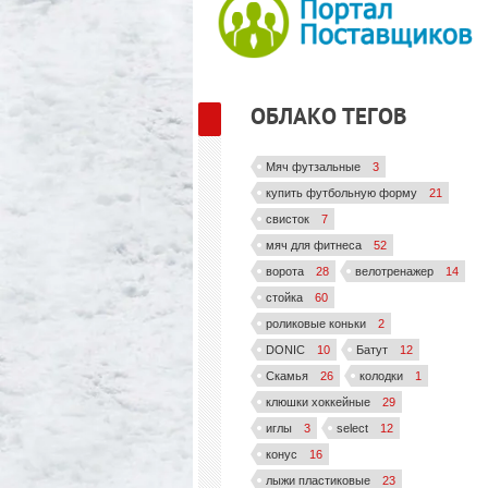
ОБЛАКО ТЕГОВ
Мяч футзальные
3
купить футбольную форму
21
свисток
7
мяч для фитнеса
52
ворота
28
велотренажер
14
стойка
60
роликовые коньки
2
DONIC
10
Батут
12
Скамья
26
колодки
1
клюшки хоккейные
29
иглы
3
select
12
конус
16
лыжи пластиковые
23