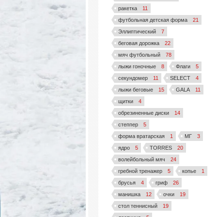
ракетка
11
футбольная детская форма
21
Эллиптический
7
беговая дорожка
22
мяч футбольный
78
лыжи гоночные
8
Флаги
5
секундомер
11
SELECT
4
лыжи беговые
15
GALA
11
щитки
4
обрезиненные диски
14
степпер
5
форма вратарская
1
МГ
3
ядро
5
TORRES
20
волейбольный мяч
24
гребной тренажер
5
копье
1
брусья
4
гриф
26
манишка
12
очки
19
стол теннисный
19