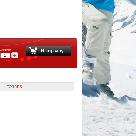
В корзину
чество:
+
TORRES