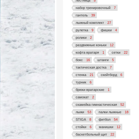
лестница
5
набор тренировочный
7
гантель
39
лыжный комплект
27
рулетка
9
фишки
4
ролики
2
раздвижные коньки
12
кофта вратаря
1
сетки
22
бокс
16
штанги
5
тактическая достка
7
стенка
21
скейтборд
6
турник
6
брюки вратарские
1
самокат
2
скамейка гимнастическая
52
лыжи
53
палки лыжные
18
STIGA
8
фитбол
54
стойки
6
манишки
12
баскетбольный щит
22