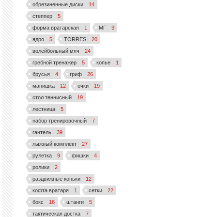
обрезиненные диски
14
степпер
5
форма вратарская
1
МГ
3
ядро
5
TORRES
20
волейбольный мяч
24
гребной тренажер
5
копье
1
брусья
4
гриф
26
манишка
12
очки
19
стол теннисный
19
лестница
5
набор тренировочный
7
гантель
39
лыжный комплект
27
рулетка
9
фишки
4
ролики
2
раздвижные коньки
12
кофта вратаря
1
сетки
22
бокс
16
штанги
5
тактическая достка
7