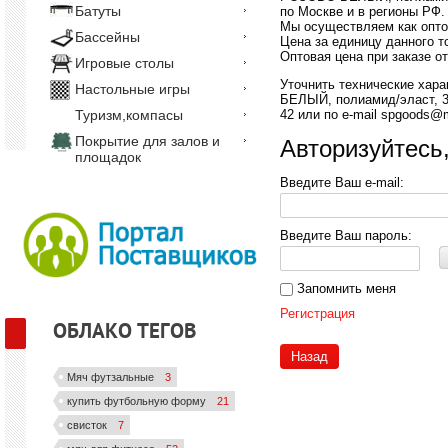
Батуты
по Москве и в регионы РФ.
Мы осуществляем как опто
Бассейны
Цена за единицу данного то
Оптовая цена при заказе от
Игровые столы
Уточнить технические хара
Настольные игры
БЕЛЫЙ, полиамид/эласт, 3 
42 или по e-mail spgoods@m
Туризм,компасы
Покрытие для залов и
Авторизуйтесь
площадок
Введите Ваш e-mail:
Введите Ваш пароль:
Запомнить меня
Регистрация
ОБЛАКО ТЕГОВ
Назад
Мяч футзальные
3
купить футбольную форму
21
свисток
7