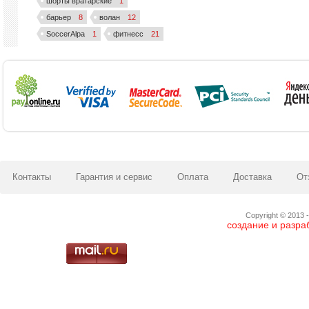
шорты вратарские
1
барьер
8
волан
12
SoccerAlpa
1
фитнесс
21
Контакты
Гарантия и сервис
Оплата
Доставка
От
Copyright © 2013 -
создание и разра