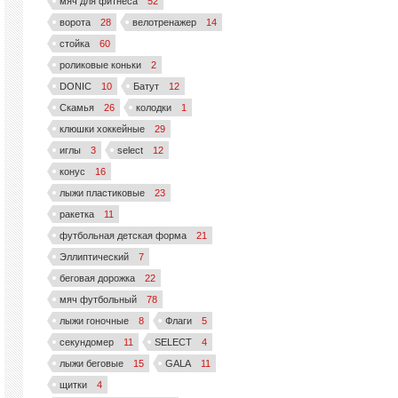
мяч для фитнеса
52
ворота
28
велотренажер
14
стойка
60
роликовые коньки
2
DONIC
10
Батут
12
Скамья
26
колодки
1
клюшки хоккейные
29
иглы
3
select
12
конус
16
лыжи пластиковые
23
ракетка
11
футбольная детская форма
21
Эллиптический
7
беговая дорожка
22
мяч футбольный
78
лыжи гоночные
8
Флаги
5
секундомер
11
SELECT
4
лыжи беговые
15
GALA
11
щитки
4