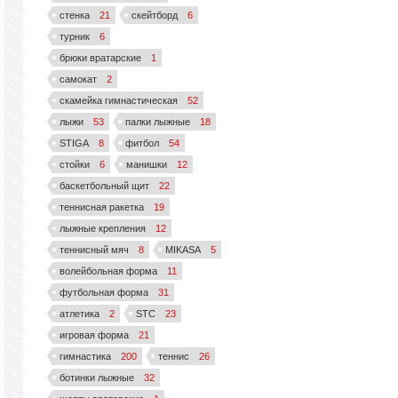
стенка
21
скейтборд
6
турник
6
брюки вратарские
1
самокат
2
скамейка гимнастическая
52
лыжи
53
палки лыжные
18
STIGA
8
фитбол
54
стойки
6
манишки
12
баскетбольный щит
22
теннисная ракетка
19
лыжные крепления
12
теннисный мяч
8
MIKASA
5
волейбольная форма
11
футбольная форма
31
атлетика
2
STC
23
игровая форма
21
гимнастика
200
теннис
26
ботинки лыжные
32