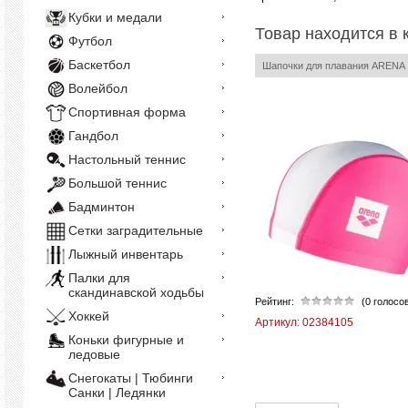
Кубки и медали
Товар находится в 
Футбол
Баскетбол
Шапочки для плавания ARENA
Волейбол
Спортивная форма
Гандбол
Настольный теннис
Большой теннис
Бадминтон
Сетки заградительные
Лыжный инвентарь
Палки для
скандинавской ходьбы
Рейтинг:
(0 голосо
Хоккей
Артикул:
02384105
Коньки фигурные и
ледовые
Снегокаты | Тюбинги
Санки | Ледянки