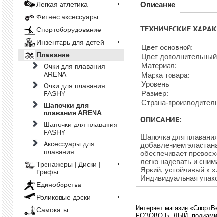
Описание
Легкая атлетика
Фитнес аксессуары
ТЕХНИЧЕСКИЕ ХАРАК
Спортоборудование
Инвентарь для детей
Цвет основной:
Плавание
Цвет дополнительный
Материал:
Очки для плавания
ARENA
Марка товара:
Уровень:
Очки для плавания
Размер:
FASHY
Страна-производител
Шапочки для
плавания ARENA
ОПИСАНИЕ:
Шапочки для плавания
FASHY
Шапочка для плавания 
Аксессуары для
добавлением эластана
плавания
обеспечивает превосх
легко надевать и сним
Тренажеры | Диски |
Яркий, устойчивый к х
Грифы
Индивидуальная упако
Единоборства
Роликовые доски
Интернет магазин «СпортВек
Самокаты
РОЗОВО-БЕЛЫЙ, полиамид/э