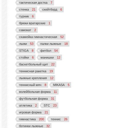
тактическая достка
7
стенка
21
скейтборд
6
турник
6
брюки вратарские
1
самокат
2
скамейка гимнастическая
52
лыжи
53
палки лыжные
18
STIGA
8
фитбол
54
стойки
6
манишки
12
баскетбольный щит
22
теннисная ракетка
19
лыжные крепления
12
теннисный мяч
8
MIKASA
5
волейбольная форма
11
футбольная форма
31
атлетика
2
STC
23
игровая форма
21
гимнастика
200
теннис
26
ботинки лыжные
32