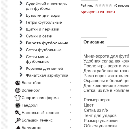
Судейский инвентарь
Рейтинг:
(0 голосо
для футбола
Артикул:
GOAL180ST
Бутылки для воды
Гетры футбольные
Щитки и перчатки
Сумки и сетки
Описание
Ворота футбольные
Сетки футбольные
Мини-ворота для футб
Сетки мини-
Удобная складная кон
футбольные
После игры ворота мо
Корзины для мячей
Для отработки на точно
Фанатская атрибутика
Рама ворот изготовле
Окрашены в белый цве
Баскетбол
Для крепления к земле
Сетка из п/э в компле
Волейбол
Спортивная форма
Размер ворот
Цвет
Гандбол
Сетка из п/э
Настольный теннис
Тент для ударов
Большой теннис
Размер упаковки
Объем упаковки
Бадминтон