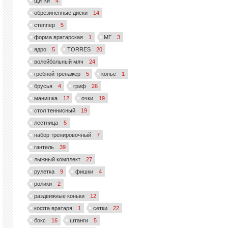
щитки
4
обрезиненные диски
14
степпер
5
форма вратарская
1
МГ
3
ядро
5
TORRES
20
волейбольный мяч
24
гребной тренажер
5
копье
1
брусья
4
гриф
26
манишка
12
очки
19
стол теннисный
19
лестница
5
набор тренировочный
7
гантель
39
лыжный комплект
27
рулетка
9
фишки
4
ролики
2
раздвижные коньки
12
кофта вратаря
1
сетки
22
бокс
16
штанги
5