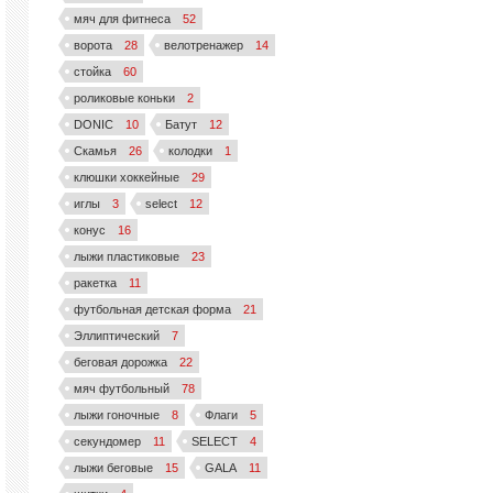
мяч для фитнеса
52
ворота
28
велотренажер
14
стойка
60
роликовые коньки
2
DONIC
10
Батут
12
Скамья
26
колодки
1
клюшки хоккейные
29
иглы
3
select
12
конус
16
лыжи пластиковые
23
ракетка
11
футбольная детская форма
21
Эллиптический
7
беговая дорожка
22
мяч футбольный
78
лыжи гоночные
8
Флаги
5
секундомер
11
SELECT
4
лыжи беговые
15
GALA
11