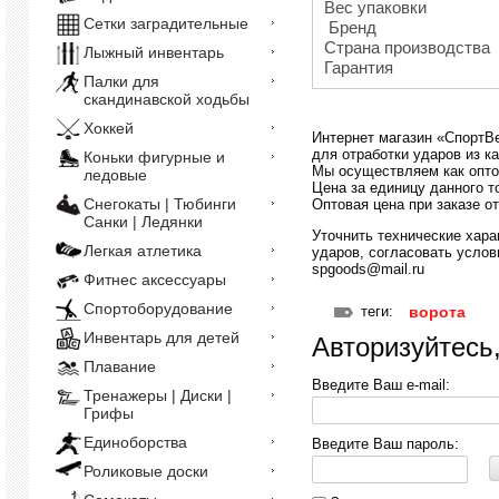
Вес упаковки
Сетки заградительные
Бренд
Страна производства
Лыжный инвентарь
Гарантия
Палки для
скандинавской ходьбы
Хоккей
Интернет магазин «СпортВе
для отработки ударов из к
Коньки фигурные и
Мы осуществляем как опто
ледовые
Цена за единицу данного то
Снегокаты | Тюбинги
Оптовая цена при заказе от
Санки | Ледянки
Уточнить технические хара
Легкая атлетика
ударов, согласовать услови
spgoods@mail.ru
Фитнес аксессуары
Спортоборудование
теги:
ворота
Инвентарь для детей
Авторизуйтесь
Плавание
Введите Ваш e-mail:
Тренажеры | Диски |
Грифы
Единоборства
Введите Ваш пароль:
Роликовые доски