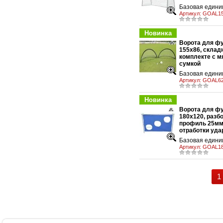
Базовая единиц
Артикул:
GOAL1
Новинка
Ворота для ф
155х86, склад
комплекте с м
у
сумкой
Базовая единиц
Артикул:
GOAL62
Новинка
Ворота для ф
180х120, разб
профиль 25мм
у
отработки уда
Базовая единиц
Артикул:
GOAL18
1