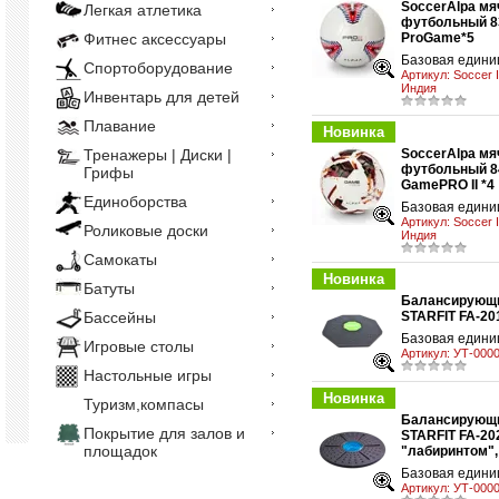
SoccerAlpa мя
Легкая атлетика
футбольный 8
Фитнес аксессуары
ProGame*5
у
Базовая единиц
Спортоборудование
Артикул:
Soccer I
Индия
Инвентарь для детей
Плавание
Новинка
Тренажеры | Диски |
SoccerAlpa мя
футбольный 8
Грифы
GamePRO II *4
у
Единоборства
Базовая единиц
Артикул:
Soccer I
Роликовые доски
Индия
Самокаты
Новинка
Батуты
Балансирующи
Бассейны
STARFIT FA-20
у
Базовая единиц
Игровые столы
Артикул:
УТ-0000
Настольные игры
Новинка
Туризм,компасы
Балансирующи
Покрытие для залов и
STARFIT FA-202
площадок
у
"лабиринтом",
Базовая единиц
Артикул:
УТ-0000