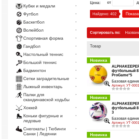
от
д
Цена:
Кубки и медали
Футбол
Показа
Найдено:
402
Баскетбол
Волейбол
Сортировать по:
Назван
Спортивная форма
Гандбол
Товар
Настольный теннис
Новинка
Большой теннис
ALPHAKEEPER
Бадминтон
футбольный 8
у
ProGame*5
Сетки заградительные
Базовая единиц
Артикул:
УТ-0001
Лыжный инвентарь
Палки для
Новинка
скандинавской ходьбы
ALPHAKEEPER
Хоккей
футбольный 83
у
3
Коньки фигурные и
Базовая единиц
ледовые
Артикул:
УТ-0001
Снегокаты | Тюбинги
Санки | Ледянки
Новинка