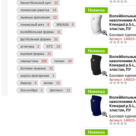
баскетбольный щит
22
Новинка
теннисная ракетка
19
Волейбольны
лыжные крепления
12
наколенники A
Kneepad р.S-L,
теннисный мяч
8
MIKASA
5
у
эластан, ПУ
волейбольная форма
11
Базовая единиц
Артикул:
146815-
футбольная форма
31
атлетика
2
STC
23
Новинка
игровая форма
21
Волейбольны
наколенники A
гимнастика
200
теннис
26
Kneepad р.S-L,
у
ботинки лыжные
32
эластан, ПУ
Базовая единиц
шорты вратарские
1
Артикул:
146815-
барьер
8
волан
12
SoccerAlpa
1
фитнесс
21
Новинка
Волейбольны
наколенники A
Kneepad р.S-L,
у
эластан, ПУ
Базовая единиц
Артикул:
146815-
Новинка