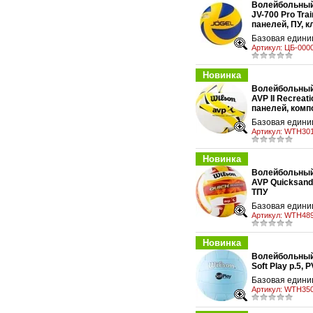
Волейбольный
JV-700 Pro Train
у
панелей, ПУ, 
Базовая едини
Артикул:
ЦБ-000
Новинка
Волейбольный
AVP II Recreatio
у
панелей, комп
Базовая единиц
Артикул:
WTH301
Новинка
Волейбольный
AVP Quicksand 
у
ТПУ
Базовая единиц
Артикул:
WTH489
Новинка
Волейбольный
Soft Play р.5, 
у
Базовая единиц
Артикул:
WTH350