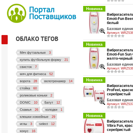
Новинка
Виброгаситель
Emoti-Fun Bee
у
белый
Базовая едини
Артикул:
WRZ538
ОБЛАКО ТЕГОВ
Новинка
Виброгаситель
Мяч футзальные
3
Emoti-Fun Sun 
у
желто-черный
купить футбольную форму
21
Базовая едини
свисток
7
Артикул:
WRZ538
мяч для фитнеса
52
Новинка
ворота
28
велотренажер
14
Виброгаситель
стойка
60
ProFeel, красн
у
серебристый
роликовые коньки
2
Базовая едини
DONIC
10
Батут
12
Артикул:
WRZ537
Скамья
26
колодки
1
Новинка
клюшки хоккейные
29
Виброгаситель
иглы
3
select
12
Vibra Fun, крас
у
серебристый
конус
16