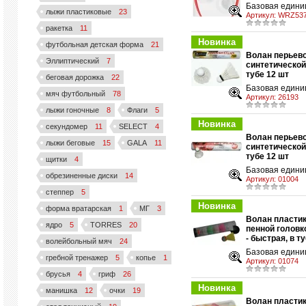
Базовая едини
лыжи пластиковые
23
Артикул:
WRZ537
ракетка
11
Новинка
футбольная детская форма
21
Волан перьево
Эллиптический
7
синтетической 
у
тубе 12 шт
беговая дорожка
22
Базовая единиц
мяч футбольный
78
Артикул:
26193
лыжи гоночные
8
Флаги
5
Новинка
секундомер
11
SELECT
4
Волан перьево
лыжи беговые
15
GALA
11
синтетической 
у
тубе 12 шт
щитки
4
Базовая единиц
обрезиненные диски
14
Артикул:
01004
степпер
5
Новинка
форма вратарская
1
МГ
3
Волан пласти
ядро
5
TORRES
20
пенной головк
у
- быстрая, в т
волейбольный мяч
24
Базовая единиц
гребной тренажер
5
копье
1
Артикул:
01074
брусья
4
гриф
26
Новинка
манишка
12
очки
19
Волан пласти