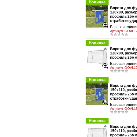
Новинка
Ворота для ф
120х80, разбо
профиль 25мм
у
отработки уда
Базовая единиц
Артикул:
GOAL12
Новинка
Ворота для ф
120х80, разбо
у
профиль 25мм,
Базовая единиц
Артикул:
GOAL1
Новинка
Ворота для ф
150х110, разб
профиль 25мм
у
отработки уда
Базовая единиц
Артикул:
GOAL15
Новинка
Ворота для ф
150х110, разб
у
профиль 25мм,