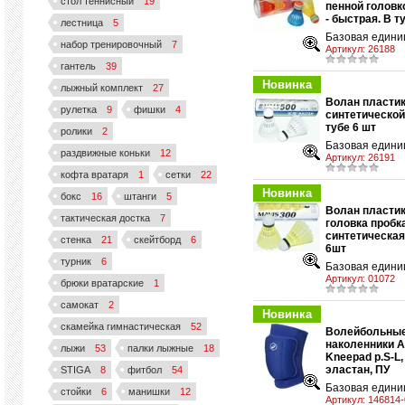
стол теннисный
19
пенной головк
у
- быстрая. В т
лестница
5
Базовая единиц
набор тренировочный
7
Артикул:
26188
гантель
39
Новинка
лыжный комплект
27
Волан пласти
рулетка
9
фишки
4
синтетической 
у
тубе 6 шт
ролики
2
Базовая единиц
раздвижные коньки
12
Артикул:
26191
кофта вратаря
1
сетки
22
Новинка
бокс
16
штанги
5
Волан пласти
тактическая достка
7
головка пробка
синтетическая 
стенка
21
скейтборд
6
у
6шт
турник
6
Базовая единиц
Артикул:
01072
брюки вратарские
1
самокат
2
Новинка
скамейка гимнастическая
52
Волейбольны
наколенники A
лыжи
53
палки лыжные
18
Kneepad р.S-L,
у
эластан, ПУ
STIGA
8
фитбол
54
Базовая единиц
стойки
6
манишки
12
Артикул:
146814-